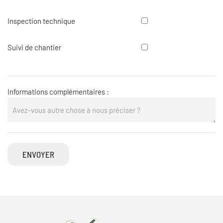
de
bardage
Inspection
Inspection technique
technique
Suivi
Suivi de chantier
de
chantier
Informations complémentaires :