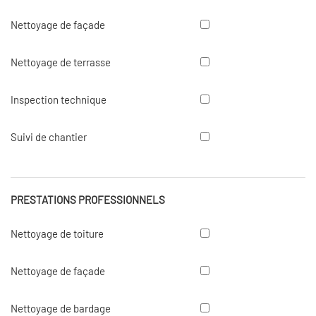
de
toiture
Nettoyage
Nettoyage de façade
de
façade
Nettoyage
Nettoyage de terrasse
de
terrasse
Inspection
Inspection technique
technique
Suivi
Suivi de chantier
de
chantier
PRESTATIONS PROFESSIONNELS
Nettoyage
Nettoyage de toiture
de
toiture
Nettoyage
Nettoyage de façade
de
façade
Nettoyage
Nettoyage de bardage