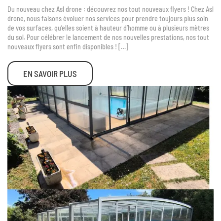
Du nouveau chez Asl drone : découvrez nos tout nouveaux flyers ! Chez Asl
drone, nous faisons évoluer nos services pour prendre toujours plus soin
de vos surfaces, qu’elles soient à hauteur d’homme ou à plusieurs mètres
du sol. Pour célébrer le lancement de nos nouvelles prestations, nos tout
nouveaux flyers sont enfin disponibles ! […]
EN SAVOIR PLUS