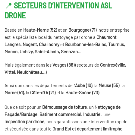
📍
SECTEURS D’INTERVENTION ASL
DRONE
Basée en
Haute-Marne (52)
et en
Bourgogne (71)
, notre entreprise
est le spécialiste local du nettoyage par drone à
Chaumont,
Langres, Nogent, Chalindrey
et
Bourbonne-les-Bains, Tournus,
Macon, Uchizy,
Saint-Albain,
Senozan…
Mais également dans les
Vosges (88)
(secteurs de
Contrexéville,
Vittel,
Neufchâteau…
)
Ainsi que dans les départements de l’
Aube (10)
, la
Meuse (55)
, la
Marne (51)
, la
Côte-d’Or (21)
et la
Haute-Saône (70)
.
Que ce soit pour un
D
émoussage de toiture
, un N
ettoyage de
Façade/Bardage,
Batiment commercial
,
Industriel
, une
I
nspection par drone
, nous garantissons une intervention rapide
et sécurisée dans tout le
Grand Est et departement limitrophe