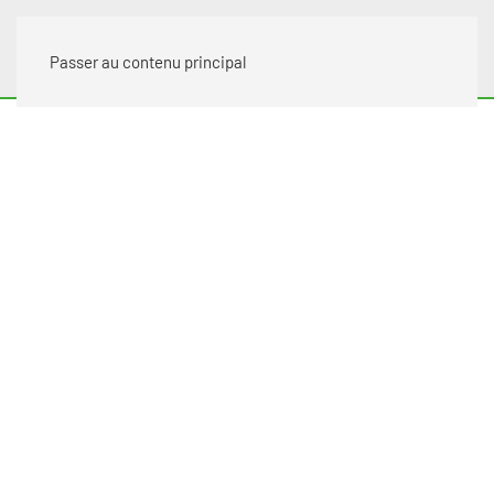
Passer au contenu principal
NETTOYAGE TOITURE ET
FAÇADE PAR DRONE
HAUTE-MARNE ET BOURGOGNE