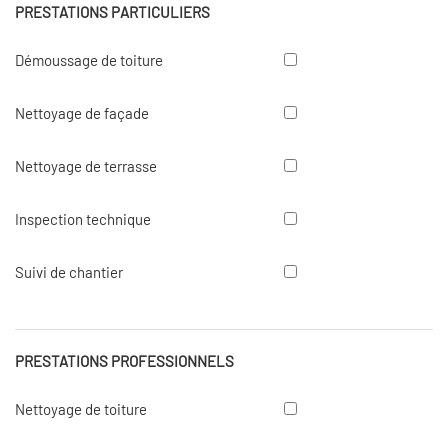
PRESTATIONS PARTICULIERS
Démoussage
Démoussage de toiture
de
toiture
Nettoyage
Nettoyage de façade
de
façade
Nettoyage
Nettoyage de terrasse
de
terrasse
Inspection
Inspection technique
technique
Suivi
Suivi de chantier
de
chantier
PRESTATIONS PROFESSIONNELS
Nettoyage
Nettoyage de toiture
de