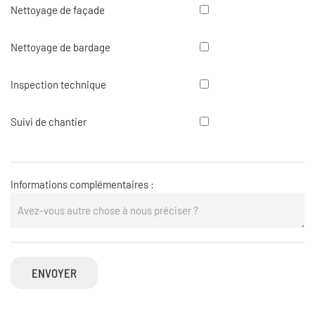
toiture
Nettoyage
Nettoyage de façade
de
façade
Nettoyage
Nettoyage de bardage
de
bardage
Inspection
Inspection technique
technique
Suivi
Suivi de chantier
de
chantier
Informations complémentaires :