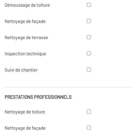
Démoussage
Démoussage de toiture
de
toiture
Nettoyage
Nettoyage de façade
de
façade
Nettoyage
Nettoyage de terrasse
de
terrasse
Inspection
Inspection technique
technique
Suivi
Suivi de chantier
de
chantier
PRESTATIONS PROFESSIONNELS
Nettoyage
Nettoyage de toiture
de
toiture
Nettoyage
Nettoyage de façade
de