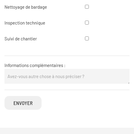
façade
Nettoyage
Nettoyage de bardage
de
bardage
Inspection
Inspection technique
technique
Suivi
Suivi de chantier
de
chantier
Informations complémentaires :