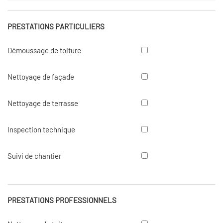
PRESTATIONS PARTICULIERS
Démoussage
Démoussage de toiture
de
toiture
Nettoyage
Nettoyage de façade
de
façade
Nettoyage
Nettoyage de terrasse
de
terrasse
Inspection
Inspection technique
technique
Suivi
Suivi de chantier
de
chantier
PRESTATIONS PROFESSIONNELS