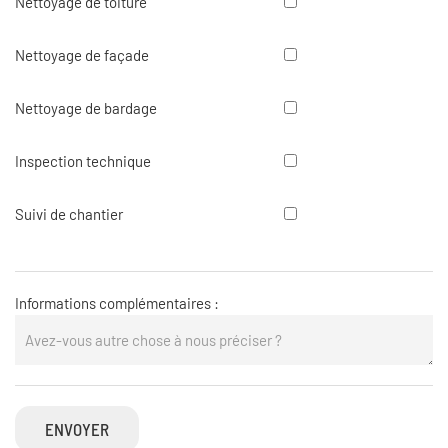
Nettoyage
Nettoyage de toiture
de
toiture
Nettoyage
Nettoyage de façade
de
façade
Nettoyage
Nettoyage de bardage
de
bardage
Inspection
Inspection technique
technique
Suivi
Suivi de chantier
de
chantier
Informations complémentaires :